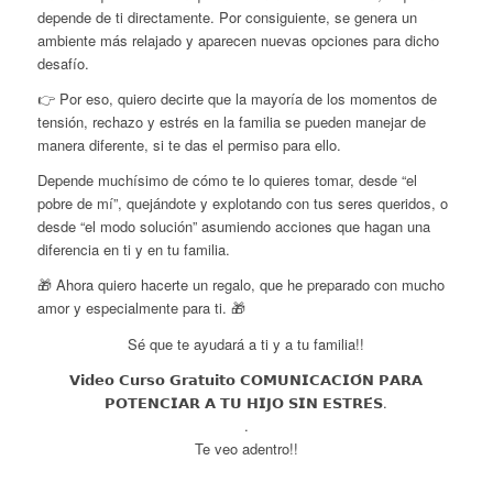
depende de ti directamente. Por consiguiente, se genera un
ambiente más relajado y aparecen nuevas opciones para dicho
desafío.
👉 Por eso, quiero decirte que la mayoría de los momentos de
tensión, rechazo y estrés en la familia se pueden manejar de
manera diferente, si te das el permiso para ello.
Depende muchísimo de cómo te lo quieres tomar, desde “el
pobre de mí”, quejándote y explotando con tus seres queridos, o
desde “el modo solución” asumiendo acciones que hagan una
diferencia en ti y en tu familia.
🎁 Ahora quiero hacerte un regalo, que he preparado con mucho
amor y especialmente para ti. 🎁
Sé que te ayudará a ti y a tu familia!!
𝗩𝗶𝗱𝗲𝗼 𝗖𝘂𝗿𝘀𝗼 𝗚𝗿𝗮𝘁𝘂𝗶𝘁𝗼 𝗖𝗢𝗠𝗨𝗡𝗜𝗖𝗔𝗖𝗜𝗢́𝗡 𝗣𝗔𝗥𝗔
𝗣𝗢𝗧𝗘𝗡𝗖𝗜𝗔𝗥 𝗔 𝗧𝗨 𝗛𝗜𝗝𝗢 𝗦𝗜𝗡 𝗘𝗦𝗧𝗥𝗘́𝗦.
.
Te veo adentro!!