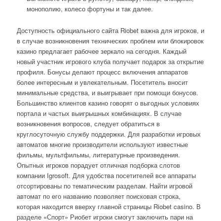
монополию, колесо фортуны и так далее.
Доступность официального сайта Riobet важна для игроков, и
в случае возникновения технических проблем или блокировок
казино предлагает рабочее зеркало на сегодня. Каждый
новый участник игрового клуба получает подарок за открытие
профиля. Бонусы делают процесс включения аппаратов
более интересным и увлекательным. Посетитель вносит
минимальные средства, и выигрывает при помощи бонусов.
Большинство клиентов казино говорят о выгодных условиях
портала и частых выигрышных комбинациях. В случае
возникновения вопросов, следует обратиться в
круглосуточную службу поддержки. Для разработки игровых
автоматов многие производители используют известные
фильмы, мультфильмы, литературные произведения.
Опытных игроков порадует отличная подборка слотов
компании Igrosoft. Для удобства посетителей все аппараты
отсортированы по тематическим разделам. Найти игровой
автомат по его названию позволяет поисковая строка,
которая находится вверху главной страницы Riobet casino. В
разделе «Спорт» Риобет игроки смогут заключить пари на