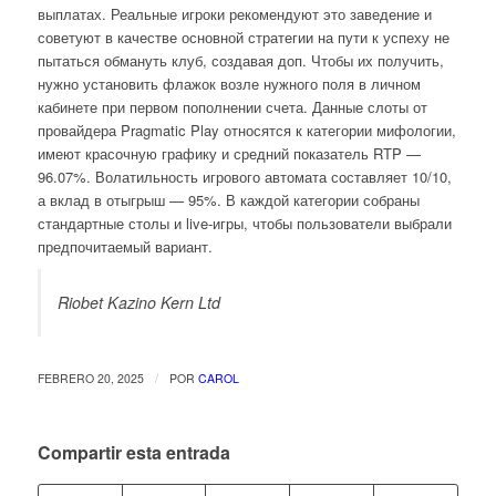
выплатах. Реальные игроки рекомендуют это заведение и
советуют в качестве основной стратегии на пути к успеху не
пытаться обмануть клуб, создавая доп. Чтобы их получить,
нужно установить флажок возле нужного поля в личном
кабинете при первом пополнении счета. Данные слоты от
провайдера Pragmatic Play относятся к категории мифологии,
имеют красочную графику и средний показатель RTP —
96.07%. Волатильность игрового автомата составляет 10/10,
а вклад в отыгрыш — 95%. В каждой категории собраны
стандартные столы и live-игры, чтобы пользователи выбрали
предпочитаемый вариант.
Riobet Kazino Kern Ltd
/
FEBRERO 20, 2025
POR
CAROL
Compartir esta entrada