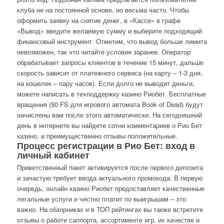
клуба не на постоянной основе, но весьма часто. Чтобы
оформить заявку на снятие денег, в «Кассе» в графе
«Вывод» введите желаемую сумму и выберите подходящий
финансовый инструмент. Отметим, что вывод больше лимита
невозможен, так что читайте условия заранее. Оператор
обрабатывает запросы клиентов в течение 15 минут, дальше
скорость зависит от платежного сервиса (на карту – 1-3 дня,
на кошелек – пару часов). Если долго не выводит деньги,
можете написать в техподдержку казино Риобет. Бесплатные
вращения (50 FS для игрового автомата Book of Dead) будут
начислены вам после этого автоматически. На сегодняшний
день в интернете вы найдете сотни комментариев о Рио Бет
казино, и преимущественно отзывы положительные.
Процесс регистрации в Рио Бет: вход в
личный кабинет
Приветственный пакет активируется после первого депозита
и зачастую требует ввода актуального промокода. В первую
очередь, онлайн казино Риобет предоставляет качественные
легальные услуги и честно платит по выигрышам – это
важно. На обзорниках и в ТОП рейтингах вы также встретите
отзывы о работе саппорта, ассортименте игр, их качестве и