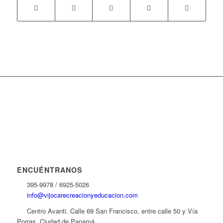
ENCUÉNTRANOS
395-9978 / 6925-5026
info@vijocarecreacionyeducacion.com
Centro Avanti. Calle 69 San Francisco, entre calle 50 y Vía
Porras. Ciudad de Panamá