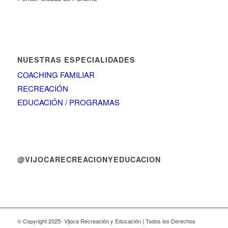
NUESTRAS ESPECIALIDADES
COACHING FAMILIAR
RECREACIÓN
EDUCACIÓN / PROGRAMAS
@VIJOCARECREACIONYEDUCACION
© Copyright 2025- Vijoca Recreación y Educación | Todos los Derechos